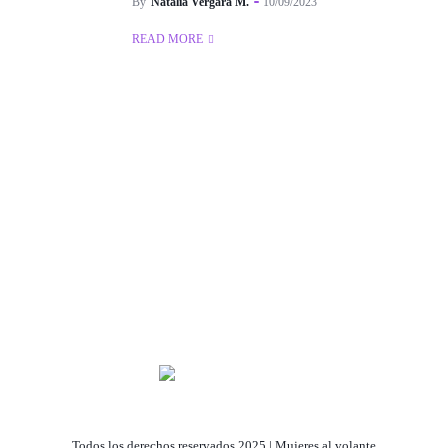
By
Natalia Vergara M.
10/09/2023
READ MORE
Todos los derechos reservados 2025 | Mujeres al volante