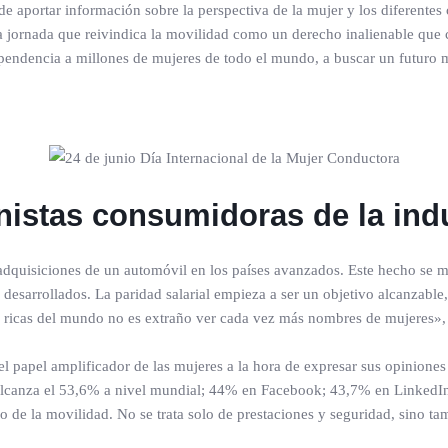
e aportar información sobre la perspectiva de la mujer y los diferentes
 jornada que reivindica la movilidad como un derecho inalienable que co
ependencia a millones de mujeres de todo el mundo, a buscar un futuro m
istas consumidoras de la indu
 adquisiciones de un automóvil en los países avanzados. Este hecho se 
s desarrollados. La paridad salarial empieza a ser un objetivo alcanzabl
ás ricas del mundo no es extraño ver cada vez más nombres de mujeres»
l papel amplificador de las mujeres a la hora de expresar sus opiniones
alcanza el 53,6% a nivel mundial; 44% en Facebook; 43,7% en LinkedIn,
de la movilidad. No se trata solo de prestaciones y seguridad, sino tamb