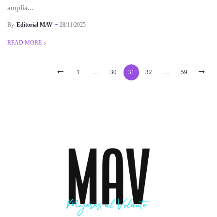
amplía...
By
Editorial MAV
28/11/2025
READ MORE
1
…
30
31
32
…
59