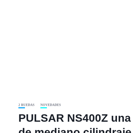
2 RUEDAS
NOVEDADES
PULSAR NS400Z una d
de mediano cilindraje