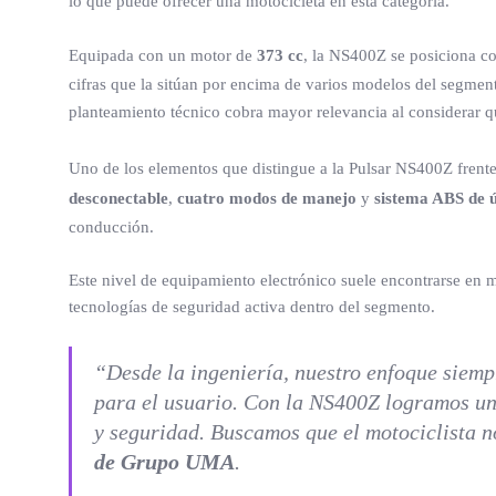
lo que puede ofrecer una motocicleta en esta categoría.
Equipada con un motor de
373 cc
, la NS400Z se posiciona c
cifras que la sitúan por encima de varios modelos del segment
planteamiento técnico cobra mayor relevancia al considerar q
Uno de los elementos que distingue a la Pulsar NS400Z frent
desconectable
,
cuatro modos de manejo
y
sistema ABS de 
conducción.
Este nivel de equipamiento electrónico suele encontrarse en 
tecnologías de seguridad activa dentro del segmento.
“Desde la ingeniería, nuestro enfoque siempr
para el usuario. Con la NS400Z logramos un 
y seguridad. Buscamos que el motociclista n
de Grupo UMA
.