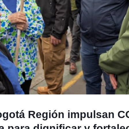
ogotá Región impulsan 
para dignificar y fortale