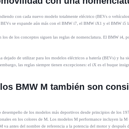
romovilidad con una nomencla
andiendo con cada nuevo modelo totalmente eléctrico (BEVs o vehículos
e BEVs se expande aún más con el BMW i7, el BMW iX1 y el BMW i5 
 los de los conceptos siguen las reglas de nomenclatura. El BMW i4, p
 dejado de utilizar para los modelos eléctricos a batería (BEVs) y ha sid
n embargo, las reglas siempre tienen excepciones: el iX es el buque ins
os BMW M también son consist
desempeño de los modelos más deportivos desde principios de los 1970
agonales en los colores de M. Los modelos M performance incluyen la 
M va antes del nombre de referencia a la potencia del motor y después