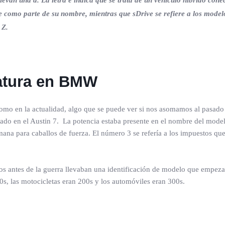
 llevan una d. La letra e indica que se trata de un vehículo híbrido 
ive como parte de su nombre, mientras que sDrive se refiere a los mode
 Z.
latura en BMW
omo en la actualidad, algo que se puede ver si nos asomamos al pasad
do en el Austin 7. La potencia estaba presente en el nombre del modelo:
lemana para caballos de fuerza. El número 3 se refería a los impuestos qu
os antes de la guerra llevaban una identificación de modelo que empez
00s, las motocicletas eran 200s y los automóviles eran 300s.