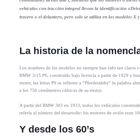
combustible) llevan una i, mientras que los motores a diesel
vehículos con tracción integral llevan la identificación xDr
trasero o el delantero, pero solo se utiliza en los modelos X y
La historia de la nomenc
Los nombres de los modelos no siempre han sido tan claros c
BMW 3/15 PS, construido bajo licencia a partir de 1929 y basa
motor, las letras PS se refieren a “Pferdestärke” la palabra a
a los 750 centímetros cúbicos de su motor.
A partir del BMW 303 en 1933, todos los vehículos construid
refería al número del desarrollo: los motores de avión eran 1
Y desde los 60’s