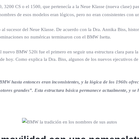
00, 3200 CS o el 1500, que pertenecía a la Neue Klasse (nueva clase)
s nombres de esos modelos eran lógicos, pero no eran consistentes con 
o al sucesor del Neue Klasse. De acuerdo con la Dra. Annika Biss, his
nominaciones no numéricas terminaron con el BMW Isetta.
El nuevo BMW 520i fue el primero en seguir una estructura clara para 
a de hoy. Como explica la Dra. Biss, algunos de los nuevos ejecutivos d
 BMW hasta entonces eran inconsistentes, y la lógica de los 1960s ofr
tores grandes”. Esta estructura básica permanece actualmente, y se h