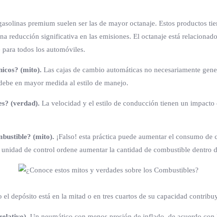
gasolinas premium suelen ser las de mayor octanaje. Estos productos ti
na reducción significativa en las emisiones. El octanaje está relacionad
 para todos los automóviles.
icos? (mito).
Las cajas de cambio automáticas no necesariamente ge
debe en mayor medida al estilo de manejo.
es? (verdad).
La velocidad y el estilo de conducción tienen un impacto
bustible? (mito).
¡Falso! esta práctica puede aumentar el consumo de c
 unidad de control ordene aumentar la cantidad de combustible dentro de
 el depósito está en la mitad o en tres cuartos de su capacidad contrib
relativo).
Un neumático con menos presión de inflado, de acuerdo con l