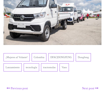
¡Mujeres al Volante!
Colombia
DFAC|DONGFENG
Dongfeng
Lanzamiento
tecnología
tractomulas
Vans
Previous post
Next post