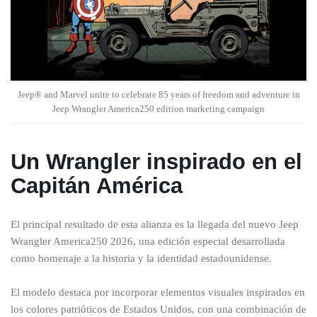
Jeep® and Marvel unite to celebrate 85 years of freedom and adventure in
Jeep Wrangler America250 edition marketing campaign
Un Wrangler inspirado en el
Capitán América
El principal resultado de esta alianza es la llegada del nuevo Jeep
Wrangler America250 2026, una edición especial desarrollada
como homenaje a la historia y la identidad estadounidense.
El modelo destaca por incorporar elementos visuales inspirados en
los colores patrióticos de Estados Unidos, con una combinación de