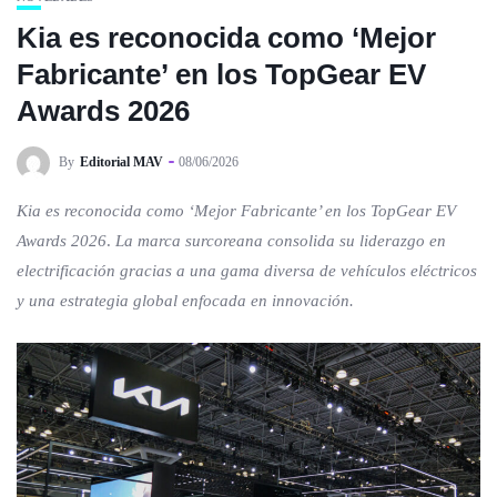
Kia es reconocida como ‘Mejor
Fabricante’ en los TopGear EV
Awards 2026
By
Editorial MAV
08/06/2026
Kia es reconocida como ‘Mejor Fabricante’ en los TopGear EV
Awards 2026
.
La marca surcoreana consolida su liderazgo en
electrificación gracias a una gama diversa de vehículos eléctricos
y una estrategia global enfocada en innovación.