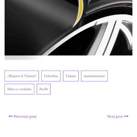
¡Mujeres al Volante!
Colombia
Llantas
mantenimiento
Mitos y verdades
Pirelli
Previous post
Next post