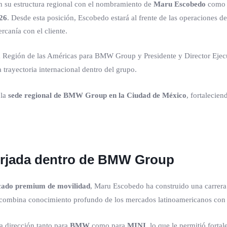
su estructura regional con el nombramiento de
Maru Escobedo
como
26
. Desde esta posición, Escobedo estará al frente de las operaciones 
rcanía con el cliente.
 la Región de las Américas para BMW Group y Presidente y Director Ej
 trayectoria internacional dentro del grupo.
 la
sede regional de BMW Group en la Ciudad de México
, fortalecien
forjada dentro de BMW Group
ercado premium de movilidad
, Maru Escobedo ha construido una carrera
l combina conocimiento profundo de los mercados latinoamericanos con u
ta dirección tanto para
BMW
como para
MINI
, lo que le permitió forta