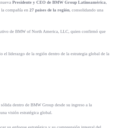
 nueva
Presidente y CEO de BMW Group Latinoamérica
,
de la compañía en
27 países de la región
, consolidando una
ecutivo de BMW of North America, LLC, quien confirmó que
do el liderazgo de la región dentro de la estrategia global de la
 sólida dentro de BMW Group desde su ingreso a la
na visión estratégica global.
lecer su enfoque estratégico y su comprensión integral del