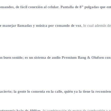
comandos, de fácil conexión al celular. Pantalla de 8” pulgadas que e
mite manejar llamadas y música por comando de voz
, lo cual además de
 un buen sonido; es un sistema de audio Premium Bang & Olufsen con 
cierto; la gente lo comenta en la calle, quién ya la tiene la recomie
autonomía bajo de 400km,
la combinación de motor de combustión y elé