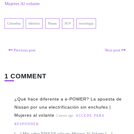
Mujeres Al volante
Colombia
eléctrico
Nissan
SUV
tecnología
Previous post
Next post
1 COMMENT
¿Qué hace diferente a e-POWER? La apuesta de
Nissan por una electrificación sin enchufes |
Mujeres al volante
2 meses ago
ACCEDE PARA
RESPONDER
[…] Más sobre NISSAN solo en: Mujeres Al Volante […]