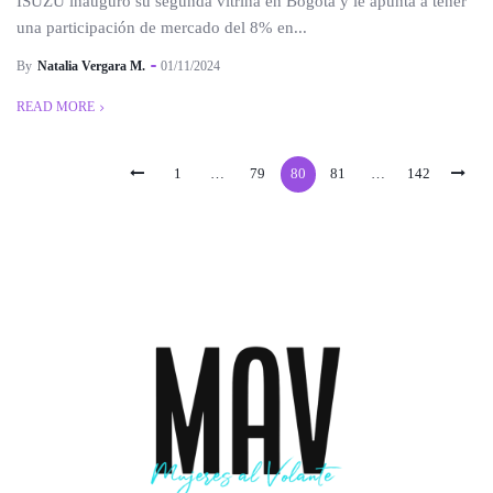
ISUZU inauguró su segunda vitrina en Bogotá y le apunta a tener
una participación de mercado del 8% en...
By
Natalia Vergara M.
01/11/2024
READ MORE
1
…
79
80
81
…
142