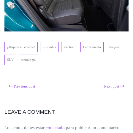
¡Mujeres al Volante!
Colombia
electrico
Lanzamiento
Peugeot
SUV
tecnología
Previous post
Next post
LEAVE A COMMENT
Lo siento, debes estar
conectado
para publicar un comentario.