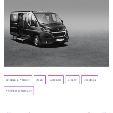
¡Mujeres al Volante!
Boxer
Colombia
Peugeot
tecnología
vehículos comerciales