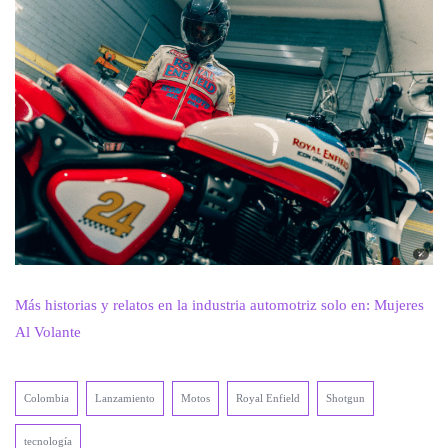
Más historias y relatos en la industria automotriz solo en: Mujeres
Al Volante
Colombia
Lanzamiento
Motos
Royal Enfield
Shotgun
tecnología