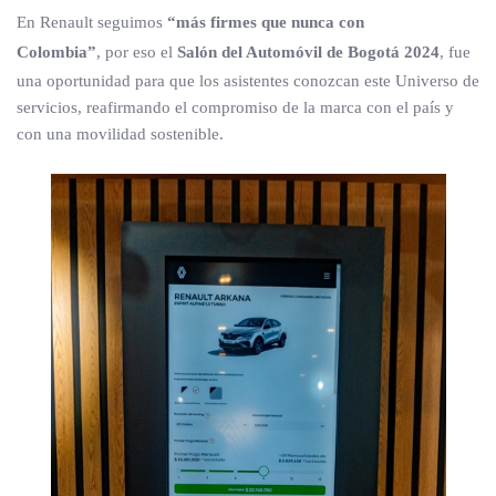
En Renault seguimos
“más firmes que nunca con
Colombia”
, por eso el
Salón del Automóvil de Bogotá 2024
, fue
una oportunidad para que los asistentes conozcan este Universo de
servicios, reafirmando el compromiso de la marca con el país y
con una movilidad sostenible.