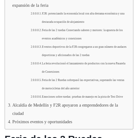
expansión de la feria
F2R: potenciando la economía local con alta derrama económica y una
destacada ocupación de alojamiento
Feria de las 2 ruedas Conectando saberes y motores: la apuesta de los
eventos académicos y conexiones
Eventos deportivos de la F2R congregaron a un gran número de audaces
deportistas y aficionados de las 2 ruedas
La feria revolucionó el lanzamiento de productos con la nueva Pasarela
de Conexiones
Feria de las 2 Ruedas sobrepasó las expectativas, superando las ventas
de motocicletas del año anterior
Emociones sobre ruedas: pruebas de manejo en la pista de Test Drive
Alcaldía de Medellín y F2R apoyaron a emprendedores de la
ciudad
Próximos eventos y oportunidades