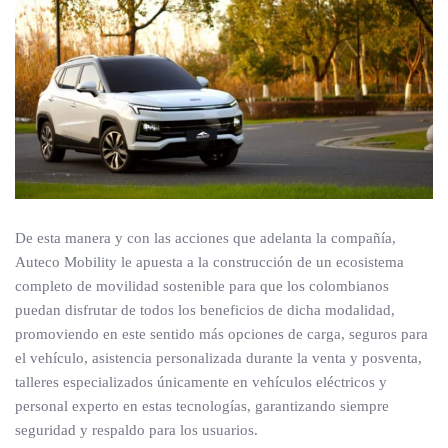
De esta manera y con las acciones que adelanta la compañía,
Auteco Mobility le apuesta a la construcción de un ecosistema
completo de movilidad sostenible para que los colombianos
puedan disfrutar de todos los beneficios de dicha modalidad,
promoviendo en este sentido más opciones de carga, seguros para
el vehículo, asistencia personalizada durante la venta y posventa,
talleres especializados únicamente en vehículos eléctricos y
personal experto en estas tecnologías, garantizando siempre
seguridad y respaldo para los usuarios.