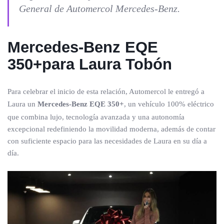
General de Automercol Mercedes-Benz.
Mercedes-Benz EQE
350+
para Laura Tobón
Para celebrar el inicio de esta relación, Automercol le entregó a
Laura un
Mercedes-Benz EQE 350+
, un vehículo 100% eléctrico
que combina lujo, tecnología avanzada y una autonomía
excepcional redefiniendo la movilidad moderna, además de contar
con suficiente espacio para las necesidades de Laura en su día a
día.