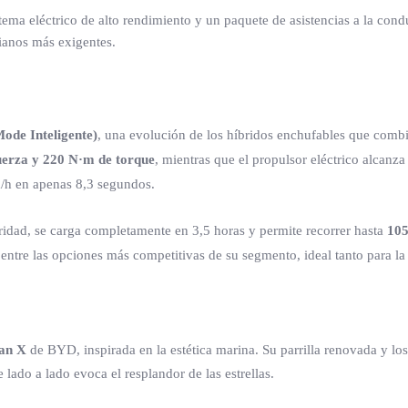
tema eléctrico de alto rendimiento y un paquete de asistencias a la con
ianos más exigentes.
ode Inteligente)
, una evolución de los híbridos enchufables que combi
fuerza y 220 N·m de torque
, mientras que el propulsor eléctrico alcanza
km/h en apenas 8,3 segundos.
ridad, se carga completamente en 3,5 horas y permite recorrer hasta
105
s entre las opciones más competitivas de su segmento, ideal tanto para l
an X
de BYD, inspirada en la estética marina. Su parrilla renovada y l
 lado a lado evoca el resplandor de las estrellas.