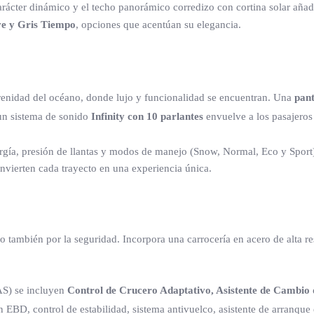
arácter dinámico y el techo panorámico corredizo con cortina solar aña
ve y Gris Tiempo
, opciones que acentúan su elegancia.
serenidad del océano, donde lujo y funcionalidad se encuentran. Una
pant
 un sistema de sonido
Infinity con 10 parlantes
envuelve a los pasajeros 
ergía, presión de llantas y modos de manejo (Snow, Normal, Eco y Sport)
onvierten cada trayecto en una experiencia única.
 también por la seguridad. Incorpora una carrocería en acero de alta re
AS) se incluyen
Control de Crucero Adaptativo, Asistente de Cambio d
EBD, control de estabilidad, sistema antivuelco, asistente de arranque e