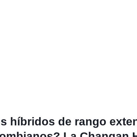
os híbridos de rango exte
olombianos? La Changan H