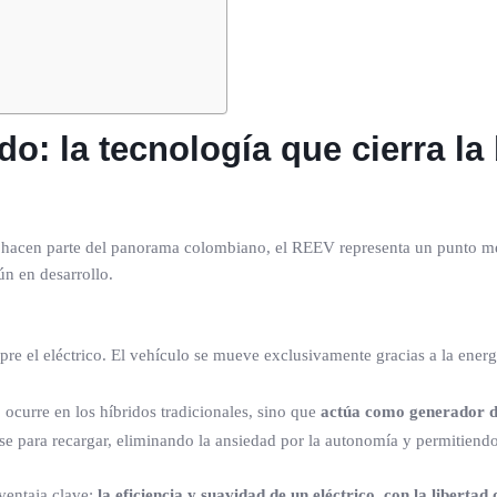
o: la tecnología que cierra la 
 hacen parte del panorama colombiano, el REEV representa un punto medi
ún en desarrollo.
mpre el eléctrico. El vehículo se mueve exclusivamente gracias a la energ
ocurre en los híbridos tradicionales, sino que
actúa como generador de
e para recargar, eliminando la ansiedad por la autonomía y permitiendo
ventaja clave:
la eficiencia y suavidad de un eléctrico, con la liberta