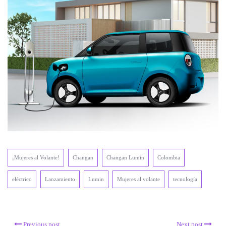
¡Mujeres al Volante!
Changan
Changan Lumin
Colombia
eléctrico
Lanzamiento
Lumin
Mujeres al volante
tecnología
Previous post
Next post