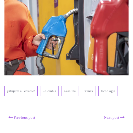
¡Mujeres al Volante!
Colombia
Gasolina
Primax
tecnología
Previous post
Next post