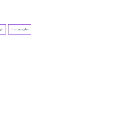
e
gía
Totalenergies
.