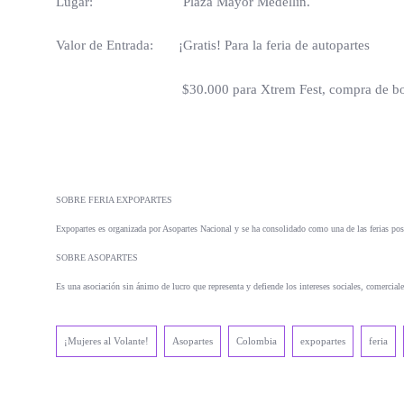
Lugar: Plaza Mayor Medellín.
Valor de Entrada: ¡Gratis! Para la feria de autopartes
$30.000 para Xtrem Fest, compra de boletas en l
SOBRE FERIA EXPOPARTES
Expopartes es organizada por Asopartes Nacional y se ha consolidado como una de las ferias pos
SOBRE ASOPARTES
Es una asociación sin ánimo de lucro que representa y defiende los intereses sociales, comerciale
¡Mujeres al Volante!
Asopartes
Colombia
expopartes
feria