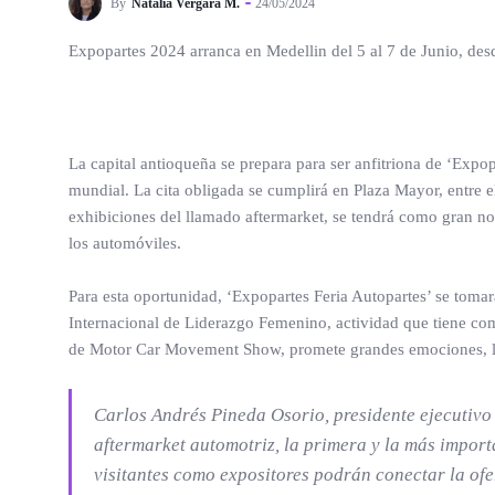
By
Natalia Vergara M.
24/05/2024
Expopartes 2024 arranca en Medellin del 5 al 7 de Junio, des
La capital antioqueña se prepara para ser anfitriona de ‘Expo
mundial. La cita obligada se cumplirá en Plaza Mayor, entre e
exhibiciones del llamado aftermarket, se tendrá como gran no
los automóviles.
Para esta oportunidad, ‘Expopartes Feria Autopartes’ se tomará 
Internacional de Liderazgo Femenino, actividad que tiene como
de Motor Car Movement Show, promete grandes emociones, los
Carlos Andrés Pineda Osorio, presidente ejecutivo 
aftermarket automotriz, la primera y la más importa
visitantes como expositores podrán conectar la ofe