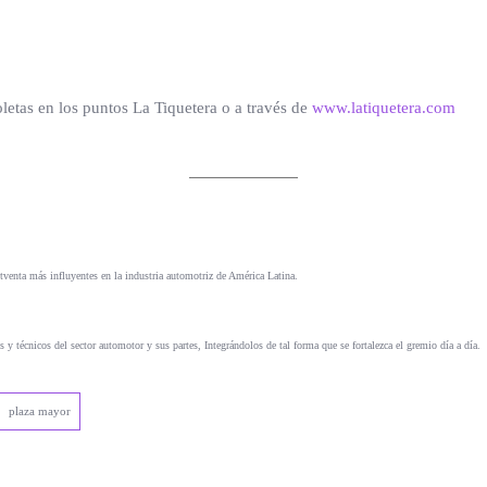
os puntos La Tiquetera o a través de
www.latiquetera.com
tventa más influyentes en la industria automotriz de América Latina.
s y técnicos del sector automotor y sus partes, Integrándolos de tal forma que se fortalezca el gremio día a día.
plaza mayor