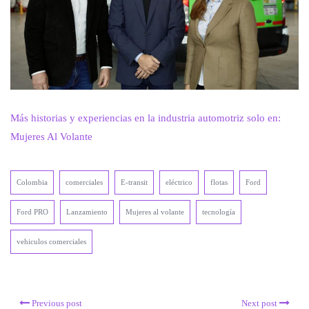
Más historias y experiencias en la industria automotriz solo en:
Mujeres Al Volante
Colombia
comerciales
E-transit
eléctrico
flotas
Ford
Ford PRO
Lanzamiento
Mujeres al volante
tecnología
vehiculos comerciales
Previous post
Next post