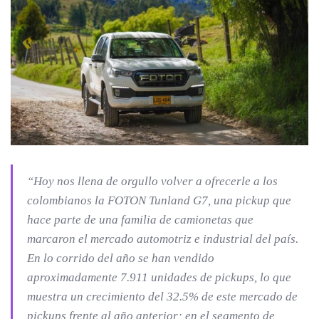
“Hoy nos llena de orgullo volver a ofrecerle a los
colombianos la FOTON Tunland G7, una pickup que
hace parte de una familia de camionetas que
marcaron el mercado automotriz e industrial del país.
En lo corrido del año se han vendido
aproximadamente 7.911 unidades de pickups, lo que
muestra un crecimiento del 32.5% de este mercado de
pickups frente al año anterior; en el segmento de