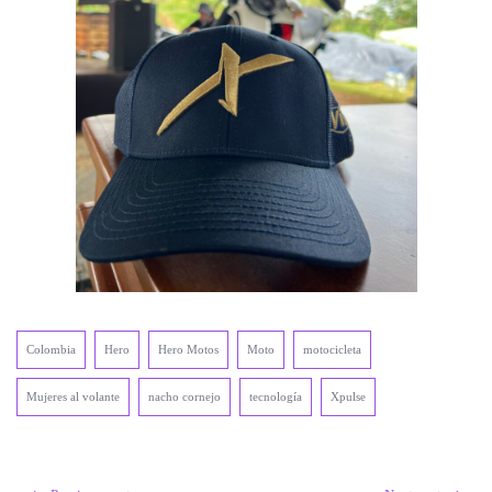
Colombia
Hero
Hero Motos
Moto
motocicleta
Mujeres al volante
nacho cornejo
tecnología
Xpulse