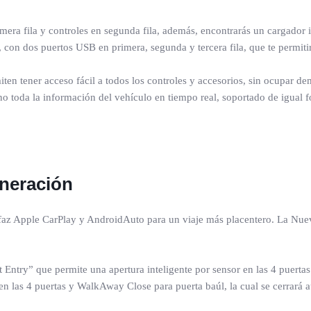
era fila y controles en segunda fila, además, encontrarás un cargador in
 con dos puertos USB en primera, segunda y tercera fila, que te permitir
ten tener acceso fácil a todos los controles y accesorios, sin ocupar d
no toda la información del vehículo en tiempo real, soportado de igual 
eneración
terfaz Apple CarPlay y AndroidAuto para un viaje más placentero. La 
try” que permite una apertura inteligente por sensor en las 4 puertas 
 las 4 puertas y WalkAway Close para puerta baúl, la cual se cerrará au