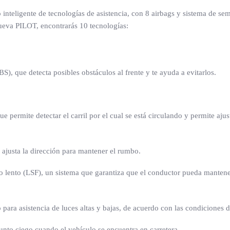
 inteligente de tecnologías de asistencia, con 8 airbags y sistema de 
ueva PILOT, encontrarás 10 tecnologías:
S), que detecta posibles obstáculos al frente y te ayuda a evitarlos.
 permite detectar el carril por el cual se está circulando y permite ajus
 ajusta la dirección para mantener el rumbo.
 lento (LSF), un sistema que garantiza que el conductor pueda mantener
para asistencia de luces altas y bajas, de acuerdo con las condiciones d
nto ciego cuando el vehículo se encuentra en carretera.