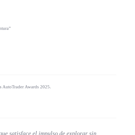
ntura”
os AutoTrader Awards 2025.
ue satisface el impulso de explorar sin