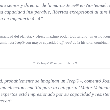
dente senior y director de la marca Jeep® en Norteamé
 capacidad insuperable, libertad excepcional al aire l
ia en ingeniería 4×4”.
pacidad del planeta, y ofrece máximo poder todoterreno, un estilo icón
la camioneta Jeep® con mayor capacidad
off-road
de la historia, combinand
2025 Jeep® Wrangler Rubicon X
d
, probablemente se imaginan un Jeep®», comentó Jodi 
una elección sencilla para la categoría ‘Mejor Vehículo
expertos está impresionado por su capacidad y resisten
frecen”.