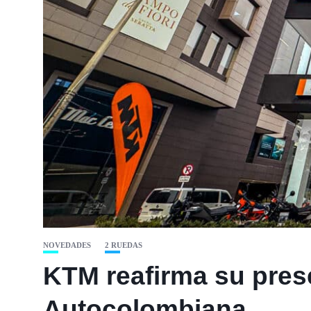
NOVEDADES
2 RUEDAS
KTM reafirma su pres
Autocolombiana