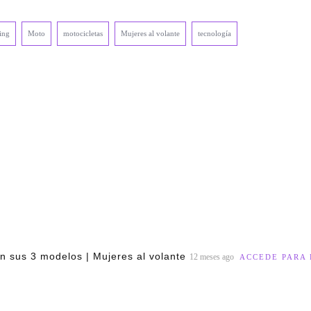
ing
Moto
motocicletas
Mujeres al volante
tecnología
 sus 3 modelos | Mujeres al volante
12 meses ago
ACCEDE PARA