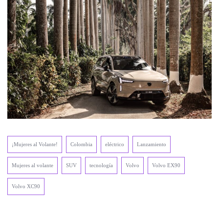
¡Mujeres al Volante!
Colombia
eléctrico
Lanzamiento
Mujeres al volante
SUV
tecnología
Volvo
Volvo EX90
Volvo XC90