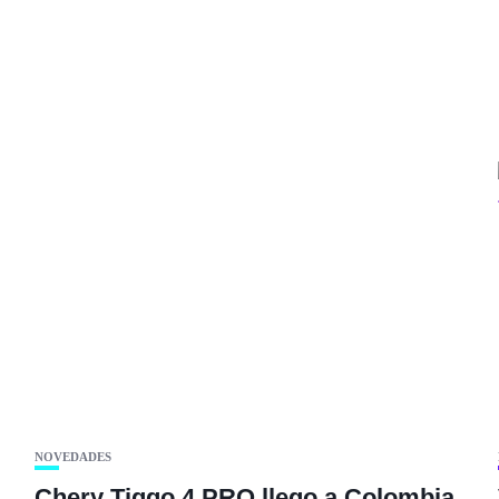
.
NOVEDADES
Chery Tiggo 4 PRO llego a Colombia