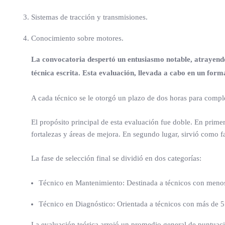
Sistemas de tracción y transmisiones.
Conocimiento sobre motores.
La convocatoria despertó un entusiasmo notable, atrayendo 
técnica escrita. Esta evaluación, llevada a cabo en un fo
A cada técnico se le otorgó un plazo de dos horas para comple
El propósito principal de esta evaluación fue doble. En primer
fortalezas y áreas de mejora. En segundo lugar, sirvió como fa
La fase de selección final se dividió en dos categorías:
Técnico en Mantenimiento: Destinada a técnicos con menos
Técnico en Diagnóstico: Orientada a técnicos con más de 5 
La evaluación teórica arrojó un promedio general de puntuació