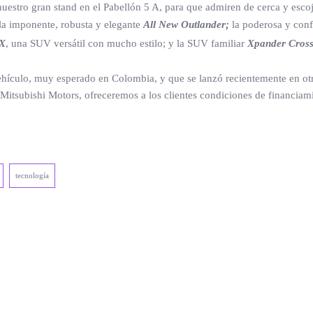
 nuestro gran stand en el Pabellón 5 A, para que admiren de cerca y esc
la imponente, robusta y elegante
All New Outlander;
la poderosa y con
X
, una SUV versátil con mucho estilo; y la SUV familiar
Xpander Cros
hículo, muy esperado en Colombia, y que se lanzó recientemente en otr
Mitsubishi Motors, ofreceremos a los clientes condiciones de financiami
tecnología