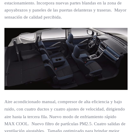
estacionamiento. Incorpora nuevas partes blandas en la zona de
apoyabrazos y paneles de las puertas delanteras y traseras. Mayor
sensación de calidad percibida.
Aire acondicionado manual, compresor de alta eficiencia y bajo
ruido, con cuatro ductos y cuatro
ajustes de velocidad, dirigiendo
aire hasta la tercera fila. Nuevo modo de enfriamiento rápido
MAX COOL. Nuevo filtro de partículas PM2.5. Cuatro salidas de
ventilación ajustables. Tamaño optimizado para brindar mejor