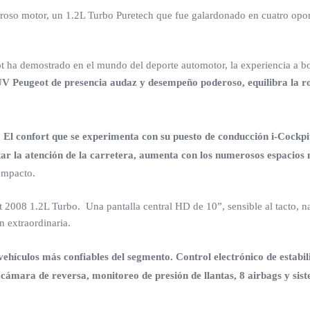
igoroso motor, un 1.2L Turbo Puretech que fue galardonado en cuatro o
t ha demostrado en el mundo del deporte automotor, la experiencia a bo
V Peugeot de presencia audaz y desempeño poderoso, equilibra la ro
.
El confort que se experimenta con su puesto de conducción i-Cockp
artar la atención de la carretera, aumenta con los numerosos espaci
ompacto.
t 2008 1.2L Turbo. Una pantalla central HD de 10”, sensible al tacto, 
 extraordinaria.
vehículos más confiables del segmento. Control electrónico de estabil
cámara de reversa, monitoreo de presión de llantas, 8 airbags y sistem