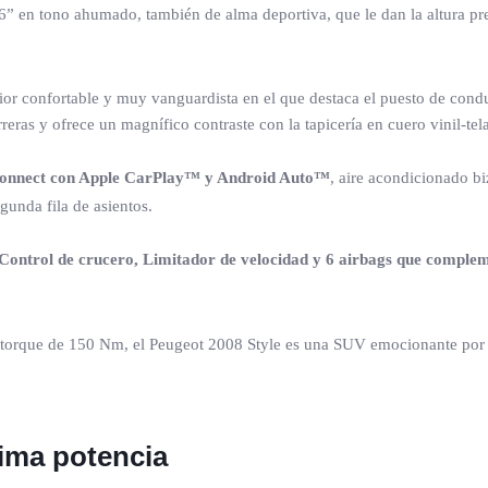
” en tono ahumado, también de alma deportiva, que le dan la altura preci
rior confortable y muy vanguardista en el que destaca el puesto de cond
rreras y ofrece un magnífico contraste con la tapicería en cuero vinil-t
 Connect con Apple CarPlay™ y Android Auto™
, aire acondicionado bi
egunda fila de asientos.
Control de crucero, Limitador de velocidad y 6 airbags que compleme
 torque de 150 Nm, el Peugeot 2008 Style es una SUV emocionante por 
ima potencia