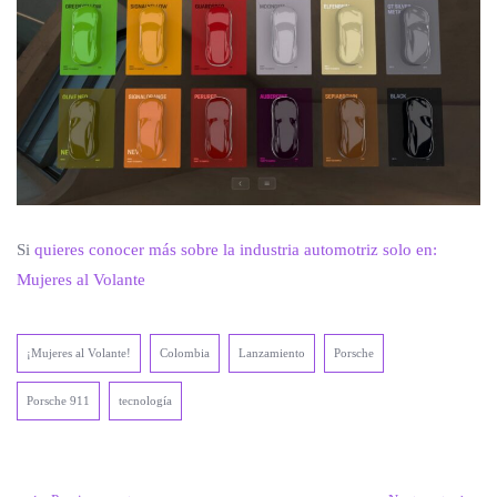
Si
quieres conocer más sobre la industria automotriz solo en:
Mujeres al Volante
¡Mujeres al Volante!
Colombia
Lanzamiento
Porsche
Porsche 911
tecnología