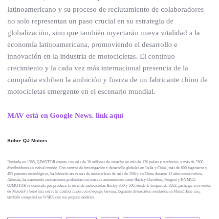
latinoamericano y su proceso de reclutamiento de colaboradores
no solo representan un paso crucial en su estrategia de
globalización, sino que también inyectarán nueva vitalidad a la
economía latinoamericana, promoviendo el desarrollo e
innovación en la industria de motocicletas. El continuo
crecimiento y la cada vez más internacional presencia de la
compañia exhiben la ambición y fuerza de un fabricante chino de
motocicletas emergente en el escenario mundial.
MAV está en Google News. link aquí
Sobre QJ Motors
Fundada en 1985, QJMOTOR cuenta con más de 30 millones de usuarios en más de 130 países y territorios, y más de 2500
distribuidores en todo el mundo. Con centros de investigación y desarrollo globales en Italia y China, más de 600 ingenieros y
495 patentes tecnológicas, ha liderado las ventas de motocicletas de más de 250cc en China durante 12 años consecutivos.
Además, ha mantenido asociaciones profundas con marcas automotrices como Harley-Davidson, Peugeot y KYMCO.
QJMOTOR es conocida por producir la serie de motocicletas Harley 350 y 500; desde la temporada 2023, participa en eventos
de MotoGP y tiene una estrecha colaboración con el equipo Gresini, logrando destacados resultados en Moto2. Este año,
también competirá en WSBK con sus propios modelos.