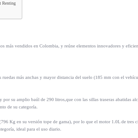
t Renting
los más vendidos en Colombia, y reúne elementos innovadores y eficien
las ruedas más anchas y mayor distancia del suelo (185 mm con el vehí
 por su amplio baúl de 290 litros,que con las sillas traseras abatidas al
to de su categoría.
796 Kg en su versión tope de gama), por lo que el motor 1.0L de tres ci
goría, ideal para el uso diario.