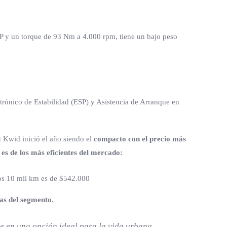
HP y un torque de 93 Nm a 4.000 rpm, tiene un bajo peso
ctrónico de Estabilidad (ESP) y Asistencia de Arranque en
t Kwid inició el año siendo el
compacto con el precio más
 es de los más eficientes del mercado:
los 10 mil km es de $542.000
as del segmento.
rte en una opción ideal para la vida urbana.