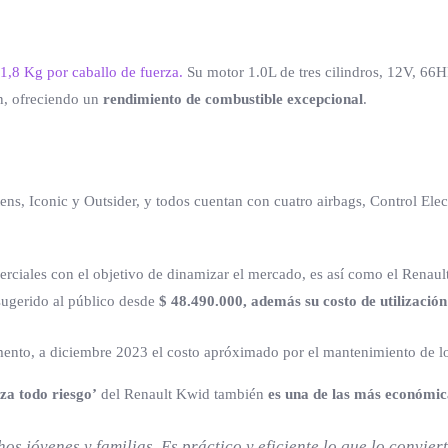
1,8 Kg por caballo de fuerza.
Su motor 1.0L de tres cilindros, 12V, 66
ón, ofreciendo un
rendimiento de combustible excepcional
.
tens, Iconic y Outsider, y todos cuentan con cuatro airbags, Control Ele
rciales con el objetivo de dinamizar el mercado, es así como el Renaul
sugerido al público desde
$ 48.490.000, además su costo de utilización
mento, a diciembre 2023 el costo apróximado por el mantenimiento de 
iza todo riesgo’
del Renault Kwid también
es una de las más económic
os jóvenes y familias. Es práctico y eficiente lo que lo convie