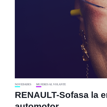
NOVEDADES
MUJERES AL VOLANTE
RENAULT-Sofasa la em
automotor