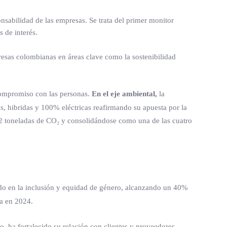
sabilidad de las empresas. Se trata del primer monitor
 de interés.
resas colombianas en áreas clave como la sostenibilidad
 compromiso con las personas.
En el eje ambiental,
la
s, hibridas y 100% eléctricas reafirmando su apuesta por la
62 toneladas de CO₂ y consolidándose como una de las cuatro
o en la inclusión y equidad de género, alcanzando un 40%
a en 2024.
, ha fortalecido su relación con clientes y proveedores,