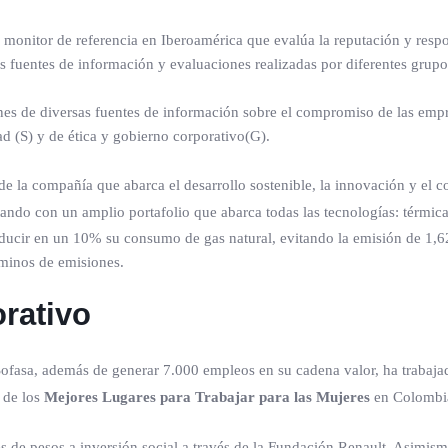
monitor de referencia en Iberoamérica que evalúa la reputación y respon
fuentes de información y evaluaciones realizadas por diferentes grupos
nes de diversas fuentes de información sobre el compromiso de las emp
ad (S) y de ética y gobierno corporativo(G).
l de la compañía que abarca el desarrollo sostenible, la innovación y el
tando
con un amplio portafolio que abarca todas las tecnologías: térmica
reducir en un 10% su consumo de gas natural, evitando la emisión de 1,
rminos de emisiones.
rativo
sa, además de generar 7.000 empleos en su cadena valor, ha trabajad
de los
Mejores Lugares para Trabajar para las Mujeres
en Colombi
 de pesos a inversión social a través de la Fundación Renault. Asimismo