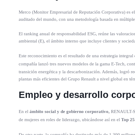
Merco (Monitor Empresarial de Reputación Corporativa) es el 
auditado del mundo, con una metodología basada en múltiples 
El ranking anual de responsabilidad ESG, reúne las valoracio
ambiental (E), el ámbito interno que incluye clientes y socied
Este reconocimiento es el resultado de una estrategia integra
compañía lanzó tres nuevos modelos de la gama E-Tech, con
transición energética y la descarbonización. Además, logró 
plantas más eficientes del Grupo Renault a nivel global en té
Empleo y desarrollo corpo
En el
ámbito social y de gobierno corporativo,
RENAULT-Sofa
de mujeres en roles de liderazgo, ubicándose así en el
Top 25
De otra parte, la compañía ha destinado más de 1.300 millones