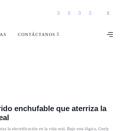
AS
CONTÁCTANOS
rido enchufable que aterriza la
eal
za la electrificación en la vida real. Bajo esta lógica, Geely