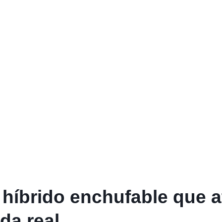
 híbrido enchufable que at
ida real