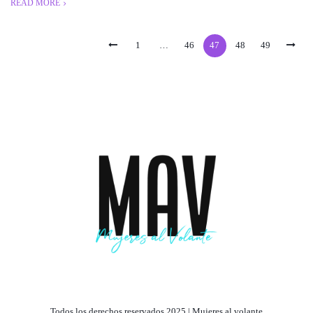
READ MORE
1
…
46
47
48
49
Todos los derechos reservados 2025 | Mujeres al volante