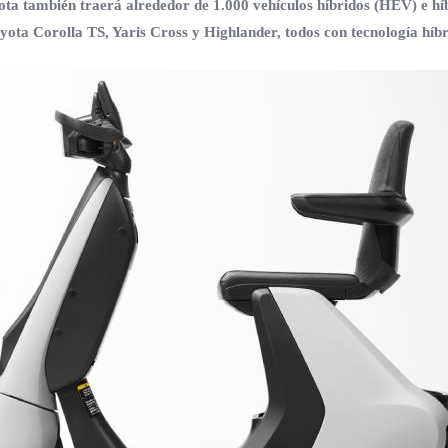
ota también traerá alrededor de 1.000 vehículos híbridos (HEV) e h
ta Corolla TS, Yaris Cross y Highlander, todos con tecnología híbr