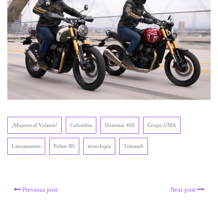
¡Mujeres al Volante!
Colombia
Dominar 400
Grupo UMA
Lanzamiento
Pulsar RS
tecnología
Triumph
Previous post
Next post