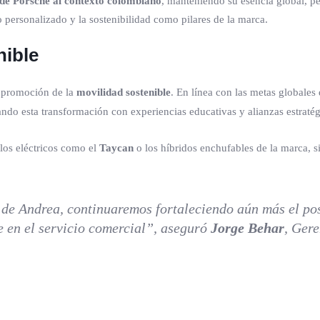
 de Porsche al contexto colombiano
, manteniendo su esencia global, p
io personalizado y la sostenibilidad como pilares de la marca.
nible
la promoción de la
movilidad sostenible
. En línea con las metas globales
do esta transformación con experiencias educativas y alianzas estratég
los eléctricos como el
Taycan
o los híbridos enchufables de la marca, 
 de Andrea, continuaremos fortaleciendo aún más el pos
te en el servicio comercial”, aseguró
Jorge Behar
, Gere